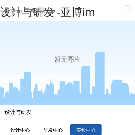
设计与研发 -亚博im
亚博im-亚博游戏app
切
换
导
航
设计与研发
设计中心
研发中心
实验中心