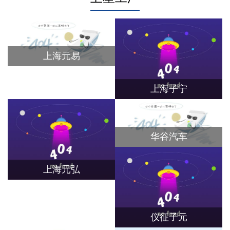
上海元易
上海子宁
华谷汽车
上海元弘
仪征子元