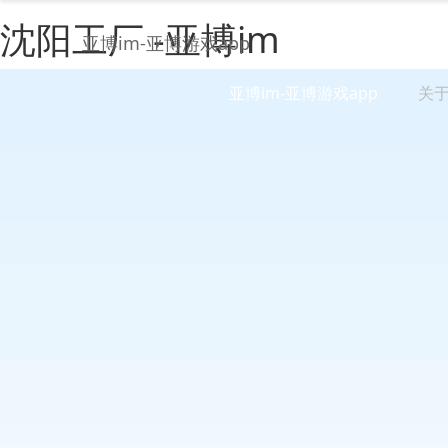
沈阳工厂 -亚博im
亚博im-亚博游戏app
亚博im-亚博游戏app
关