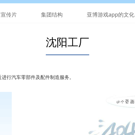
宣传片
集团结构
亚博游戏app的文化
沈阳工厂
近进行汽车零部件及配件制造服务。